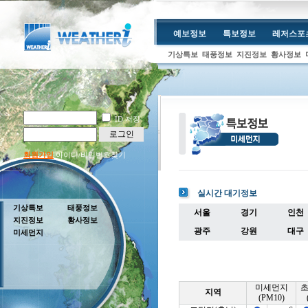
예보정보
특보정보
레저스포
기상특보
태풍정보
지진정보
황사정보
ID 저장
로그인
회원가입
아이디/비밀번호찾기
실시간 대기정보
기상특보
태풍정보
서울
경기
인천
지진정보
황사정보
광주
강원
대구
미세먼지
미세먼지
지역
(PM10)