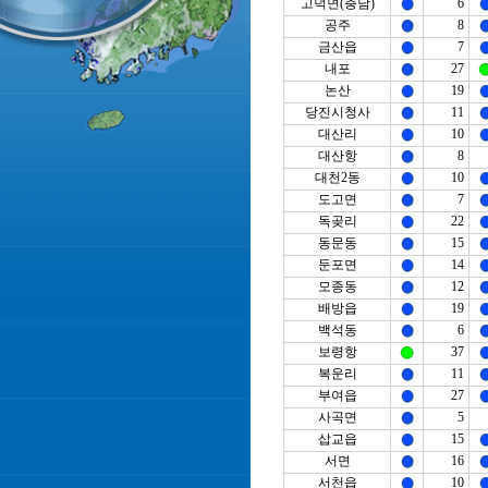
고덕면(충남)
6
공주
8
금산읍
7
내포
27
논산
19
당진시청사
11
대산리
10
대산항
8
대천2동
10
도고면
7
독곶리
22
동문동
15
둔포면
14
모종동
12
배방읍
19
백석동
6
보령항
37
복운리
11
부여읍
27
사곡면
5
삽교읍
15
서면
16
서천읍
10