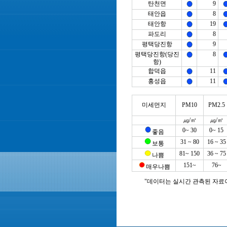
탄천면
9
태안읍
8
태안항
19
파도리
8
평택당진항
9
평택당진항(당진
8
항)
합덕읍
11
홍성읍
11
미세먼지
PM10
PM2.5
㎍/㎥
㎍/㎥
0~ 30
0~ 15
좋음
31 ~ 80
16 ~ 35
보통
81~ 150
36 ~ 75
나쁨
151~
76~
매우나쁨
"데이터는 실시간 관측된 자료