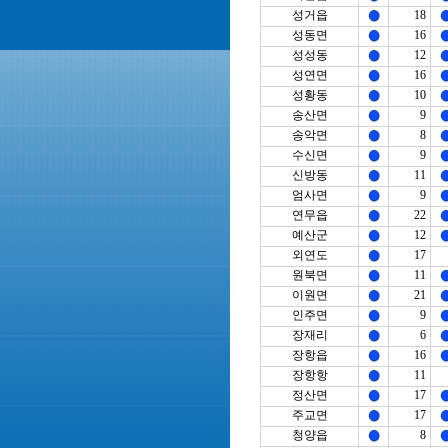
성거읍
18
성동면
16
성성동
12
성연면
16
성황동
10
송산면
9
송악면
8
수신면
9
신방동
11
엄사면
9
연무읍
22
예산군
12
외연도
17
원북면
11
이원면
21
인주면
9
장재리
6
장항읍
16
장항항
11
정산면
17
주교면
17
청양읍
8