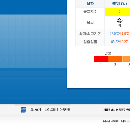
날짜
08/09 (일)
골프지수
5
날씨
비
최저/최고기온
27.0℃
/
31.0℃
일출일몰
05:52
/
19:27
경보
1
2