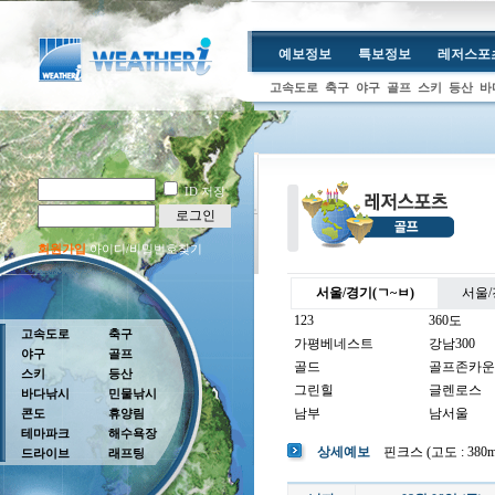
예보정보
특보정보
레저스포
고속도로
축구
야구
골프
스키
등산
바
ID 저장
로그인
회원가입
아이디/비밀번호찾기
서울/경기(ㄱ~ㅂ)
서울/
123
360도
고속도로
축구
가평베네스트
강남300
야구
골프
골드
골프존카운
스키
등산
그린힐
글렌로스
바다낚시
민물낚시
남부
남서울
콘도
휴양림
테마파크
해수욕장
남여주
남촌
상세예보
핀크스 (고도 : 380m 
드라이브
래프팅
뉴코리아
더반
더크로스비
더헤븐