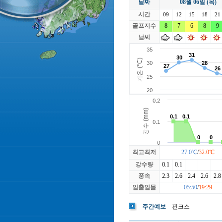
날짜
08월 06일 (목)
라싸
락가든
시간
로제비앙
09
12
15
루트52
18
21
마에스트로
골프지수
8
7
6
마이다스레
8
9
베뉴지
베르힐영종
날씨
블랙스톤GC이천
블루원용인
빅토리아
최고최저
27.0℃
/
32.0℃
강수량
0.1
0.1
풍속
2.3
2.6
2.4
2.6
2.8
일출일몰
05:50
/
19:29
주간예보
핀크스