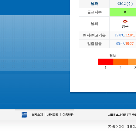
날짜
08/12 (수)
골프지수
8
날씨
맑음
최저/최고기온
19.0℃
/
32.0℃
일출일몰
05:43
/
19:27
경보
1
2