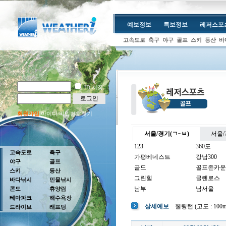
예보정보
특보정보
레저스포
고속도로
축구
야구
골프
스키
등산
바
ID 저장
로그인
회원가입
아이디/비밀번호찾기
서울/경기(ㄱ~ㅂ)
서울/
123
360도
고속도로
축구
가평베네스트
강남300
야구
골프
골드
골프존카운
스키
등산
그린힐
글렌로스
바다낚시
민물낚시
남부
남서울
콘도
휴양림
테마파크
해수욕장
남여주
남촌
상세예보
웰링턴 (고도 : 100m 
드라이브
래프팅
뉴코리아
더반
더크로스비
더헤븐