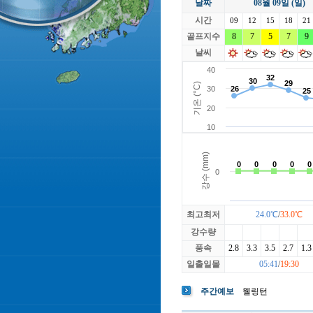
날짜
08월 09일 (일)
라싸
락가든
시간
로제비앙
09
12
15
루트52
18
21
마에스트로
골프지수
8
7
5
마이다스레
7
9
베뉴지
베르힐영종
날씨
블랙스톤GC이천
블루원용인
빅토리아
최고최저
24.0℃
/
33.0℃
강수량
풍속
2.8
3.3
3.5
2.7
1.3
일출일몰
05:41
/
19:30
주간예보
웰링턴