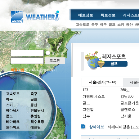
예보정보
특보정보
레저스포
고속도로
축구
야구
골프
스키
등산
바
ID 저장
로그인
회원가입
아이디/비밀번호찾기
서울/경기(ㄱ~ㅂ)
서울/
123
360도
고속도로
축구
가평베네스트
강남300
야구
골프
골드
골프존카운
스키
등산
그린힐
글렌로스
바다낚시
민물낚시
남부
남서울
콘도
휴양림
테마파크
해수욕장
남여주
남촌
상세예보
세레니티강촌 (고도 : 1
드라이브
래프팅
뉴코리아
더반
더크로스비
더헤븐