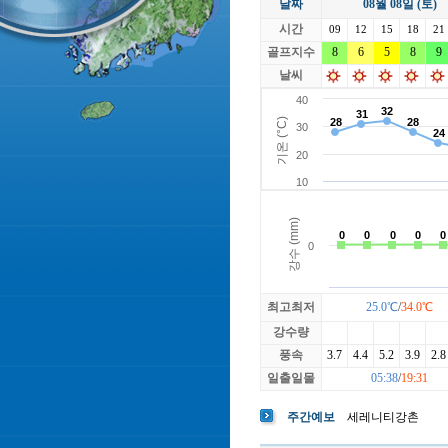
날짜
08월 08일 (토)
라싸
락가든
시간
로제비앙
09
12
15
루트52
18
21
마에스트로
골프지수
8
6
5
마이다스레
8
9
베뉴지
베르힐영종
날씨
블랙스톤GC이천
블루원용인
빅토리아
최고최저
25.0℃
/
34.0℃
강수량
풍속
3.7
4.4
5.2
3.9
2.8
일출일몰
05:38
/
19:31
주간예보
세레니티강촌