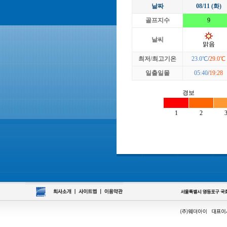
날짜
08/11 (화)
골프지수
9
날씨
맑음
최저/최고기온
23.0℃
/
29.0℃
일출일몰
05:40
/
19:28
경보
1
2