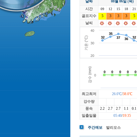
날짜
08월 06일 (목)
라싸
락가든
시간
로제비앙
09
12
15
루트52
18
21
마에스트로
골프지수
5
3
3
마이다스레
3
5
베뉴지
베르힐영종
날씨
블랙스톤GC이천
블루원용인
빅토리아
최고최저
26.0℃
/
38.0℃
강수량
풍속
2.2
2.7
2.7
1.1
0.1
일출일몰
05:40
/
19:35
주간예보
발리오스