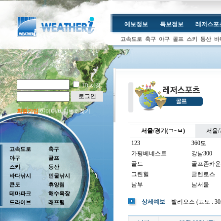
예보정보
특보정보
레저스포
고속도로
축구
야구
골프
스키
등산
바
ID 저장
로그인
회원가입
아이디/비밀번호찾기
서울/경기(ㄱ~ㅂ)
서울/
123
360도
고속도로
축구
가평베네스트
강남300
야구
골프
골드
골프존카운
스키
등산
그린힐
글렌로스
바다낚시
민물낚시
남부
남서울
콘도
휴양림
테마파크
해수욕장
남여주
남촌
상세예보
발리오스 (고도 : 30m
드라이브
래프팅
뉴코리아
더반
더크로스비
더헤븐