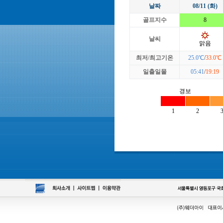
날짜
08/11 (화)
골프지수
8
날씨
맑음
최저/최고기온
25.0℃
/
33.0℃
일출일몰
05:41
/
19:19
경보
1
2