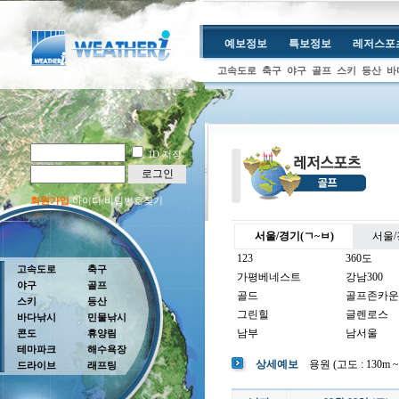
예보정보
특보정보
레저스포
고속도로
축구
야구
골프
스키
등산
바
ID 저장
로그인
회원가입
아이디/비밀번호찾기
서울/경기(ㄱ~ㅂ)
서울/
123
360도
고속도로
축구
가평베네스트
강남300
야구
골프
골드
골프존카운
스키
등산
그린힐
글렌로스
바다낚시
민물낚시
남부
남서울
콘도
휴양림
테마파크
해수욕장
남여주
남촌
상세예보
용원 (고도 : 130m ~ 
드라이브
래프팅
뉴코리아
더반
더크로스비
더헤븐