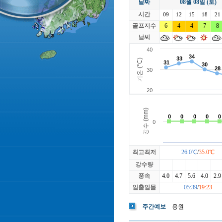
날짜
08월 08일 (토)
라싸
락가든
시간
로제비앙
09
12
15
루트52
18
21
마에스트로
골프지수
6
4
4
마이다스레
7
8
베뉴지
베르힐영종
날씨
블랙스톤GC이천
블루원용인
빅토리아
최고최저
26.0℃
/
35.0℃
강수량
풍속
4.0
4.7
5.6
4.0
2.9
일출일몰
05:39
/
19:23
주간예보
용원