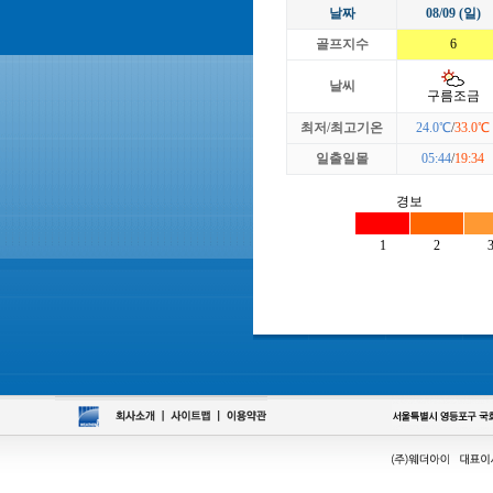
날짜
08/09 (일)
골프지수
6
날씨
구름조금
최저/최고기온
24.0℃
/
33.0℃
일출일몰
05:44
/
19:34
경보
1
2