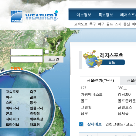
예보정보
특보정보
레저스포
고속도로
축구
야구
골프
스키
등산
바
ID 저장
로그인
회원가입
아이디/비밀번호찾기
서울/경기(ㄱ~ㅂ)
서울/
123
360도
고속도로
축구
가평베네스트
강남300
야구
골프
골드
골프존카운
스키
등산
그린힐
글렌로스
바다낚시
민물낚시
남부
남서울
콘도
휴양림
테마파크
해수욕장
남여주
남촌
상세예보
인천그랜드 (고도 : 2m
드라이브
래프팅
뉴코리아
더반
더크로스비
더헤븐