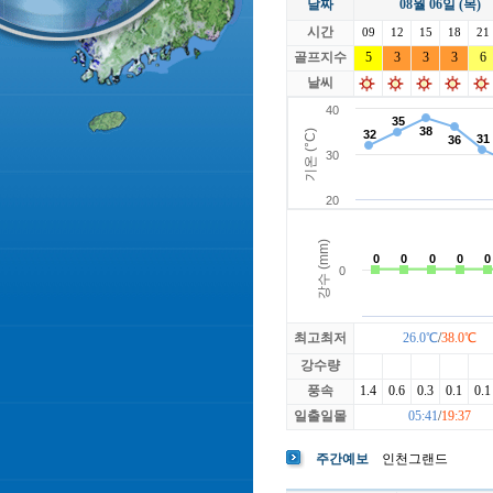
날짜
08월 06일 (목)
라싸
락가든
시간
로제비앙
09
12
15
루트52
18
21
마에스트로
골프지수
5
3
3
마이다스레
3
6
베뉴지
베르힐영종
날씨
블랙스톤GC이천
블루원용인
빅토리아
최고최저
26.0℃
/
38.0℃
강수량
풍속
1.4
0.6
0.3
0.1
0.1
일출일몰
05:41
/
19:37
주간예보
인천그랜드