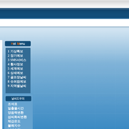
1 기상특보
2 장기예보
0 o 풍랑주의보 : 남해동부바깥먼바다, 제주도남쪽바깥먼바다, 제주도남동쪽안쪽먼바다, 제주도남서쪽안쪽
3 SMS서비스
4 황사정보
5 세계예보
6 상세예보
7 골프장날씨
8 슈퍼컴예보
9 지역별날씨
조석표
일출몰시간
양음력변환
섭씨화씨변환
체감온도
불쾌지수