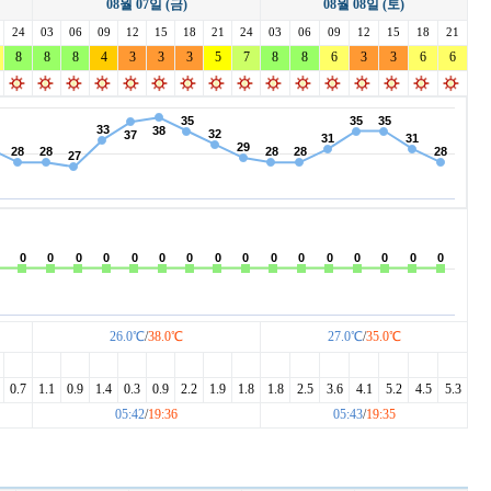
08월 07일 (금)
08월 08일 (토)
레이크사이드
레이크우드
렉스필드
24
03
리베라
06
09
12
15
18
리앤리
21
24
03
06
09
링크나인
12
15
18
21
이크 이천
8
8
마이다스밸리 청평
8
4
3
3
3
몽베르
5
7
8
8
6
발리오스
3
3
6
6
베스트밸리
베어즈베스트 청라
베어크리크
블루헤런
비에이비스타
비전힐스
26.0℃
/
38.0℃
27.0℃
/
35.0℃
0.7
1.1
0.9
1.4
0.3
0.9
2.2
1.9
1.8
1.8
2.5
3.6
4.1
5.2
4.5
5.3
05:42
/
19:36
05:43
/
19:35