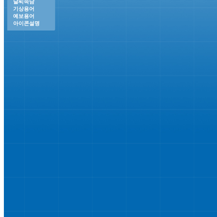
날씨속담
기상용어
예보용어
아이콘설명