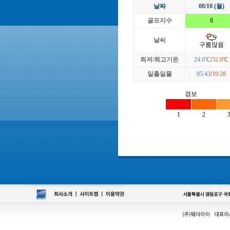
날짜
08/10 (월)
골프지수
8
날씨
구름많음
최저/최고기온
24.0℃
/
32.0℃
일출일몰
05:43
/
19:28
경보
1
2