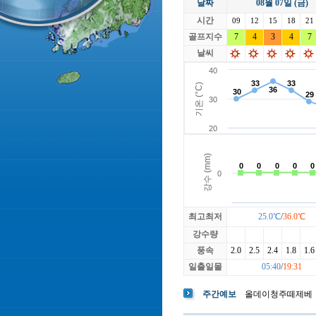
날짜
08월 07일 (금)
라싸
락가든
시간
로제비앙
09
12
15
루트52
18
21
마에스트로
골프지수
7
4
3
마이다스레
4
7
베뉴지
베르힐영종
날씨
블랙스톤GC이천
블루원용인
빅토리아
최고최저
25.0℃
/
36.0℃
강수량
풍속
2.0
2.5
2.4
1.8
1.6
일출일몰
05:40
/
19:31
주간예보
올데이청주떼제베