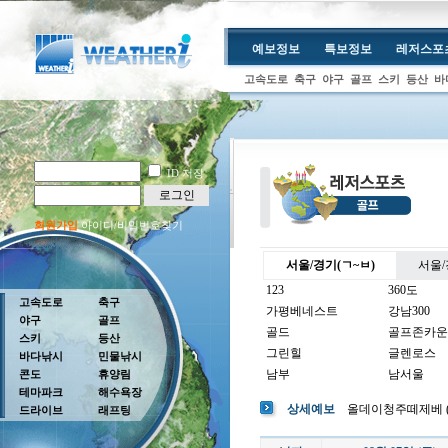
예보정보
특보정보
레저스포
고속도로
축구
야구
골프
스키
등산
바
ID 저장
로그인
회원가입
아이디/비밀번호찾기
서울/경기(ㄱ~ㅂ)
서울/
123
360도
고속도로
축구
가평베네스트
강남300
야구
골프
골드
골프존카운
스키
등산
그린힐
글렌로스
바다낚시
민물낚시
남부
남서울
콘도
휴양림
테마파크
해수욕장
남여주
남촌
상세예보
올데이청주떼제베 (고도 
드라이브
래프팅
뉴코리아
더반
더크로스비
더헤븐