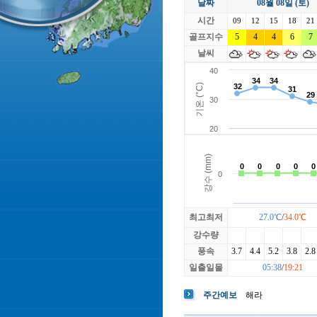
날짜
08월 08일 (토)
라싸
락가든
시간
로제비앙
09
12
15
루트52
18
21
마에스트로
골프지수
5
4
4
마이다스레
6
7
베뉴지
베르힐영종
날씨
블랙스톤GC이천
블루원용인
빅토리아
최고최저
27.0℃
/
34.0℃
강수량
풍속
3.7
4.4
5.2
3.8
2.8
일출일몰
05:38
/
19:21
주간예보
해라