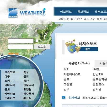
예보정보
특보정보
레저스포
고속도로
축구
야구
골프
스키
등산
바
ID 저장
로그인
회원가입
아이디/비밀번호찾기
서울/경기(ㄱ~ㅂ)
서울/
123
360도
고속도로
축구
가평베네스트
강남300
야구
골프
골드
골프존카운
스키
등산
그린힐
글렌로스
바다낚시
민물낚시
남부
남서울
콘도
휴양림
테마파크
해수욕장
남여주
남촌
상세예보
해라 (고도 : 110m ~ 
드라이브
래프팅
뉴코리아
더반
더크로스비
더헤븐