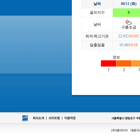
날짜
08/11 (화)
골프지수
8
날씨
구름조금
최저/최고기온
22.0℃
/
29.0℃
일출일몰
05:40
/
19:18
경보
1
2