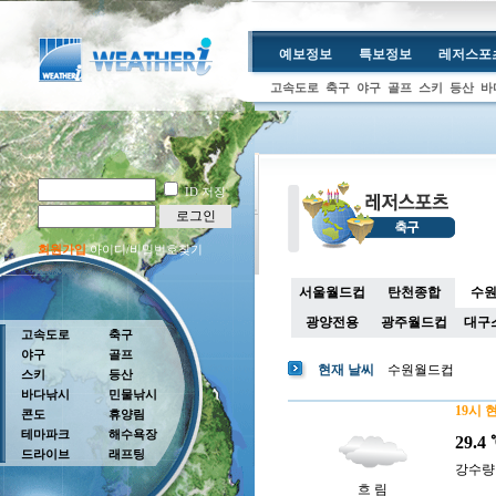
예보정보
특보정보
레저스포
고속도로
축구
야구
골프
스키
등산
바
ID 저장
로그인
회원가입
아이디/비밀번호찾기
서울월드컵
탄천종합
수
광양전용
광주월드컵
대구
고속도로
축구
야구
골프
현재 날씨
수원월드컵
스키
등산
바다낚시
민물낚시
19시 
콘도
휴양림
테마파크
해수욕장
29.4
드라이브
래프팅
강수량 :
흐 림