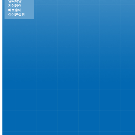
날씨속담
기상용어
예보용어
아이콘설명