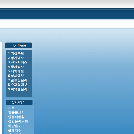
1 기상특보
2 장기예보
00 o 강풍주의보 : 전라남도(거문도.초도, 완도여서도), 전북자치도(부안(위도면 제외)), 제주도
3 SMS서비스
4 황사정보
5 세계예보
6 상세예보
7 골프장날씨
8 슈퍼컴예보
9 지역별날씨
조석표
일출몰시간
양음력변환
섭씨화씨변환
체감온도
불쾌지수