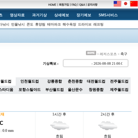
츠
영상자료
과거기상
상세예보
장기예보
SMS서비스
다낚시
민물낚시
콘도
휴양림
테마파크
해수욕장
드라이브
래프팅
> 레저스포츠 >
축구
기상특보 :
- 2026-08-08 21:00:
원월드컵
인천월드컵
강릉종합
춘천종합
대전월드컵
전주월드컵
스타디움
포항스틸야드
부산월드컵
울산문수
창원종합
제주월드컵
현재
1시간 후
2시간 후
 ℃
 0.0 mm
흐림
흐림