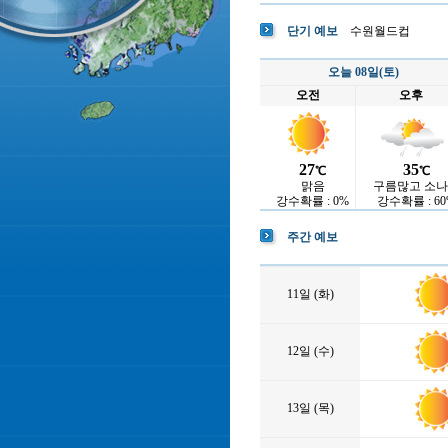
단기 예보
수원월드컵
오늘 08일(토)
오전
오후
27
35
℃
℃
맑음
구름많고 소
강수확률 : 0%
강수확률 : 60
주간 예보
11일 (화)
12일 (수)
13일 (목)