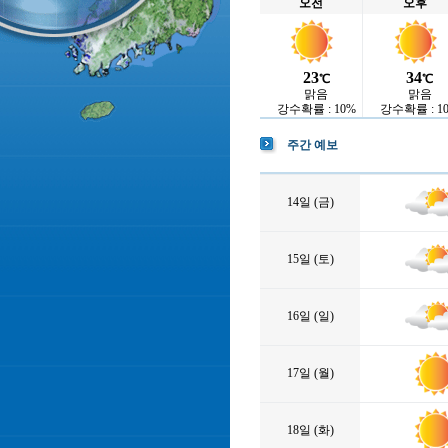
오전
오후
23
34
℃
℃
맑음
맑음
강수확률 : 10%
강수확률 : 1
주간 예보
14일 (금)
15일 (토)
16일 (일)
17일 (월)
18일 (화)