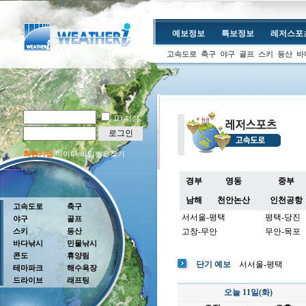
예보정보
특보정보
레저스포
고속도로
축구
야구
골프
스키
등산
바
ID 저장
로그인
회원가입
아이디/비밀번호찾기
경부
영동
중부
남해
천안논산
인천공항
고속도로
축구
서서울-평택
평택-당진
야구
골프
스키
등산
고창-무안
무안-목포
바다낚시
민물낚시
콘도
휴양림
단기 예보
서서울-평택
테마파크
해수욕장
드라이브
래프팅
오늘 11일(화)