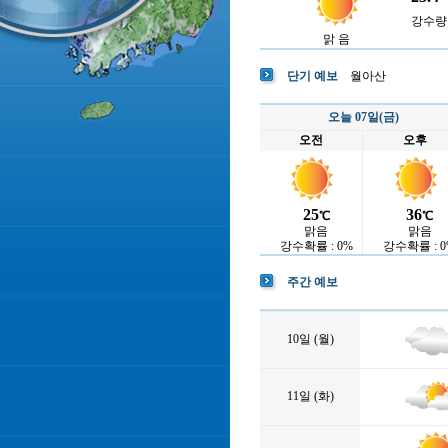
강수량 :
맑 음
단기 예보
월아산
오늘 07일(금)
오전
오후
25
36
℃
℃
맑음
맑음
강수확률 : 0%
강수확률 : 0
주간 예보
10일 (월)
11일 (화)