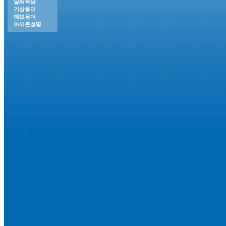
날씨속담
기상용어
예보용어
아이콘설명