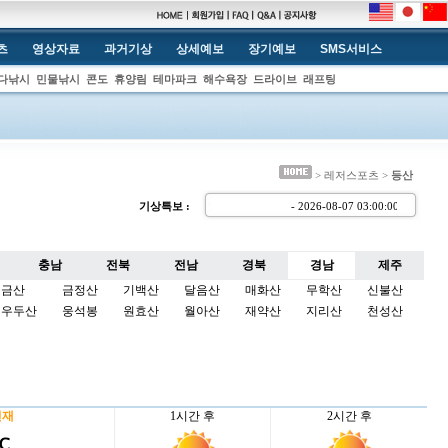
츠
영상자료
과거기상
상세예보
장기예보
SMS서비스
다낚시
민물낚시
콘도
휴양림
테마파크
해수욕장
드라이브
래프팅
> 레저스포츠 >
등산
기상특보 :
- 2026-08-07 03:00:0
충남
전북
전남
경북
경남
제주
금산
금정산
기백산
달음산
매화산
무학산
신불산
우두산
웅석봉
원효산
월아산
재약산
지리산
천성산
현재
1시간 후
2시간 후
 ℃