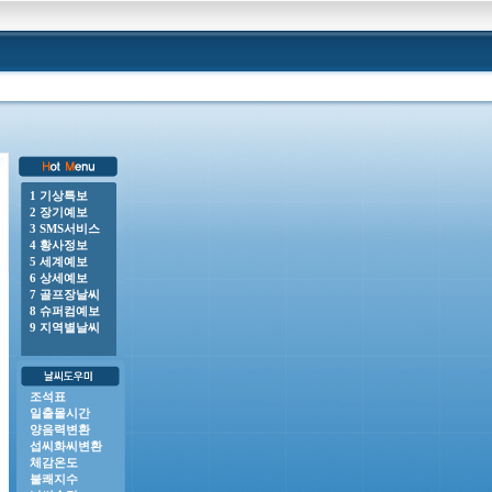
1 기상특보
2 장기예보
0 o 풍랑주의보 : 남해동부바깥먼바다, 제주도앞바다(제주도동부앞바다, 제주도남부앞바다, 제주도서부앞
3 SMS서비스
4 황사정보
5 세계예보
6 상세예보
7 골프장날씨
8 슈퍼컴예보
9 지역별날씨
조석표
일출몰시간
양음력변환
섭씨화씨변환
체감온도
불쾌지수