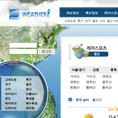
예보정보
특보정보
레저스포
고속도로
축구
야구
골프
스키
등산
바
ID 저장
로그인
회원가입
아이디/비밀번호찾기
서울/경기
강원
충북
가야산
가지산
괘관산
고속도로
축구
연화산
영취산
용두산
야구
골프
화왕산
황매산
황석산
스키
등산
바다낚시
민물낚시
콘도
휴양림
현재 날씨
월아산
테마파크
해수욕장
드라이브
래프팅
00시 
25.4