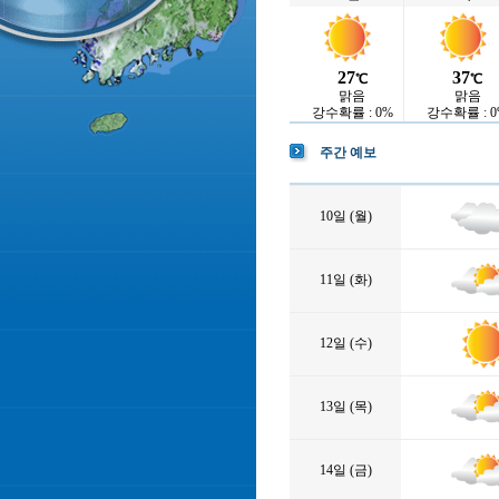
27
37
℃
℃
맑음
맑음
강수확률 : 0%
강수확률 : 0
주간 예보
10일 (월)
11일 (화)
12일 (수)
13일 (목)
14일 (금)