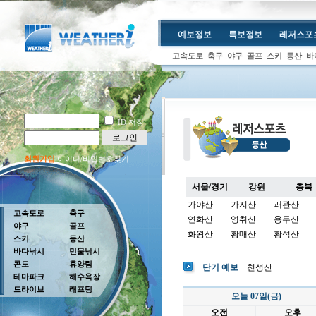
예보정보
특보정보
레저스포
고속도로
축구
야구
골프
스키
등산
바
ID 저장
로그인
회원가입
아이디/비밀번호찾기
서울/경기
강원
충북
가야산
가지산
괘관산
고속도로
축구
연화산
영취산
용두산
야구
골프
화왕산
황매산
황석산
스키
등산
바다낚시
민물낚시
콘도
휴양림
단기 예보
천성산
테마파크
해수욕장
드라이브
래프팅
오늘 07일(금)
오전
오후