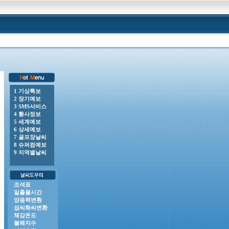
1 기상특보
2 장기예보
00 o 강풍주의보 : 전라남도(거문도.초도), 제주도(제주도산지, 제주시동부, 서귀포시서부, 서귀포
3 SMS서비스
4 황사정보
5 세계예보
6 상세예보
7 골프장날씨
8 슈퍼컴예보
9 지역별날씨
조석표
일출몰시간
양음력변환
섭씨화씨변환
체감온도
불쾌지수