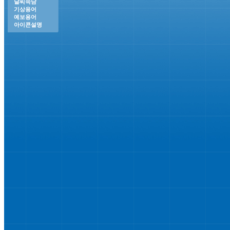
날씨속담
기상용어
예보용어
아이콘설명