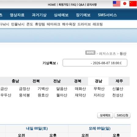
츠
영상자료
과거기상
상세예보
장기예보
SMS서비스
다낚시
민물낚시
콘도
휴양림
테마파크
해수욕장
드라이브
래프팅
> 레저스포츠 >
등산
기상특보 :
- 2026-08-07 18:00:
충남
전북
전남
경북
경남
제주
금산
금정산
기백산
달음산
매화산
무학산
신불산
우두산
웅석봉
원효산
월아산
재약산
지리산
천성산
내일 08일(토)
모레 09일(일)
오전
오후
오전
오후