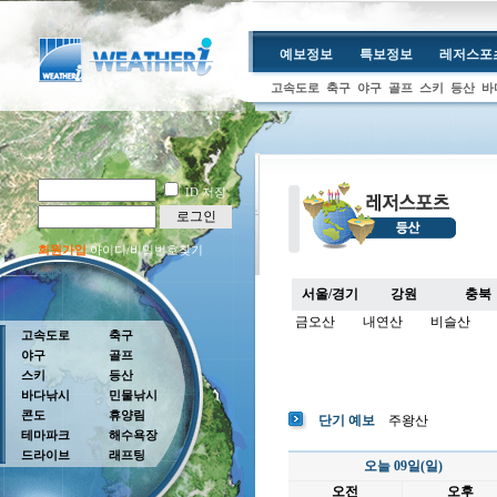
예보정보
특보정보
레저스포
고속도로
축구
야구
골프
스키
등산
바
ID 저장
로그인
회원가입
아이디/비밀번호찾기
서울/경기
강원
충북
금오산
내연산
비슬산
고속도로
축구
야구
골프
스키
등산
바다낚시
민물낚시
콘도
휴양림
단기 예보
주왕산
테마파크
해수욕장
드라이브
래프팅
오늘 09일(일)
오전
오후