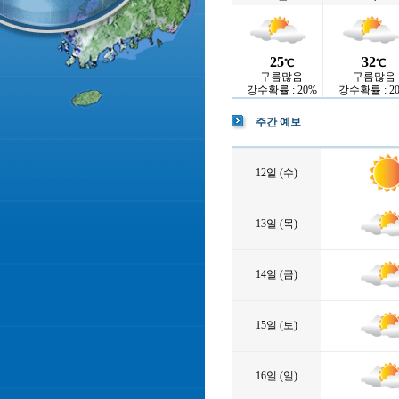
25
32
℃
℃
구름많음
구름많음
강수확률 : 20%
강수확률 : 2
주간 예보
12일 (수)
13일 (목)
14일 (금)
15일 (토)
16일 (일)