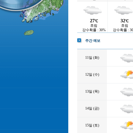
27
32
℃
℃
흐림
흐림
강수확률 : 30%
강수확률 : 3
주간 예보
11일 (화)
12일 (수)
13일 (목)
14일 (금)
15일 (토)