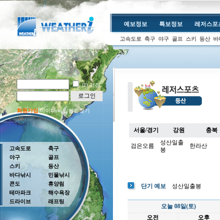
예보정보
특보정보
레저스포
고속도로
축구
야구
골프
스키
등산
바
ID 저장
로그인
회원가입
아이디/비밀번호찾기
서울/경기
강원
충북
성산일출
검은오름
한라산
고속도로
축구
봉
야구
골프
스키
등산
바다낚시
민물낚시
콘도
휴양림
단기 예보
성산일출봉
테마파크
해수욕장
드라이브
래프팅
오늘 08일(토)
오전
오후