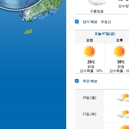
강수량 :
구름많음
단기 예보
무등산
오늘 07일(금)
오전
오후
26
38
℃
℃
맑음
맑음
강수확률 : 10%
강수확률 : 1
주간 예보
10일 (월)
11일 (화)