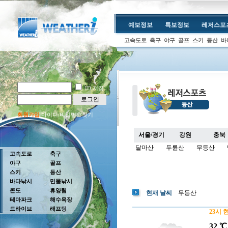
예보정보
특보정보
레저스포
고속도로
축구
야구
골프
스키
등산
바
ID 저장
로그인
회원가입
아이디/비밀번호찾기
서울/경기
강원
충북
달마산
두륜산
무등산
고속도로
축구
야구
골프
스키
등산
바다낚시
민물낚시
콘도
휴양림
현재 날씨
무등산
테마파크
해수욕장
드라이브
래프팅
23시 
32 ℃