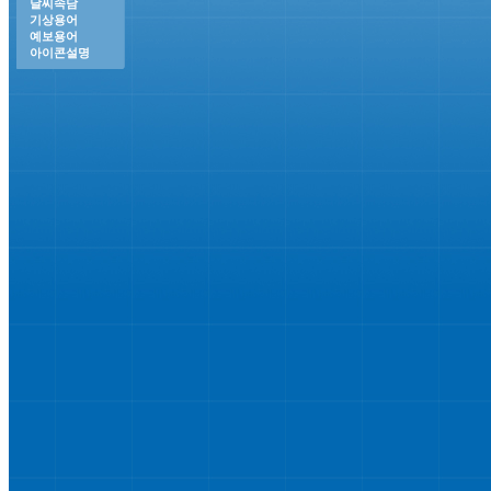
날씨속담
기상용어
예보용어
아이콘설명