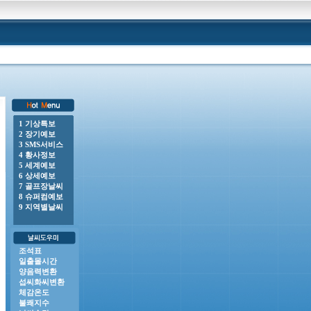
1 기상특보
2 장기예보
00 o 강풍주의보 : 전라남도(거문도.초도, 완도여서도), 제주도(제주도산지, 추자도, 제주시동부
3 SMS서비스
4 황사정보
5 세계예보
6 상세예보
7 골프장날씨
8 슈퍼컴예보
9 지역별날씨
조석표
일출몰시간
양음력변환
섭씨화씨변환
체감온도
불쾌지수