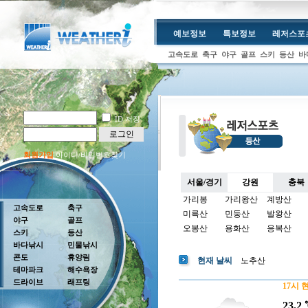
예보정보
특보정보
레저스포
고속도로
축구
야구
골프
스키
등산
바
ID 저장
로그인
회원가입
아이디/비밀번호찾기
서울/경기
강원
충북
가리봉
가리왕산
계방산
고속도로
축구
미륵산
민둥산
발왕산
야구
골프
오봉산
용화산
응복산
스키
등산
바다낚시
민물낚시
콘도
휴양림
현재 날씨
노추산
테마파크
해수욕장
드라이브
래프팅
17시 
23.2