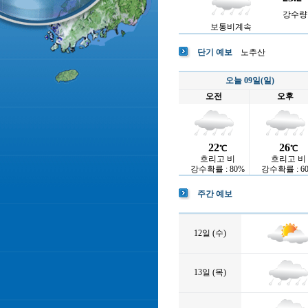
강수량 :
보통비계속
단기 예보
노추산
오늘 09일(일)
오전
오후
22
26
℃
℃
흐리고 비
흐리고 비
강수확률 : 80%
강수확률 : 6
주간 예보
12일 (수)
13일 (목)