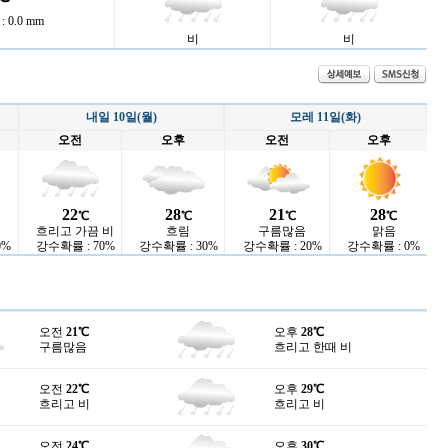
 0.0 mm
비
비
내일 10일(월)
모레 11일(화)
오전
오후
오전
오후
22
28
21
28
℃
℃
℃
℃
흐리고 가끔 비
흐림
구름많음
맑음
0%
강수확률 : 70%
강수확률 : 30%
강수확률 : 20%
강수확률 : 0%
오전
21℃
오후
28℃
구름많음
흐리고 한때 비
오전
22℃
오후
29℃
흐리고 비
흐리고 비
오전
24℃
오후
30℃