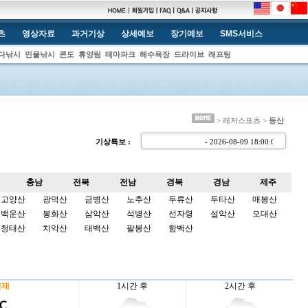
츠
영상자료
과거기상
상세예보
장기예보
SMS서비스
다낚시
민물낚시
콘도
휴양림
테마파크
해수욕장
드라이브
래프팅
> 레저스포츠 >
등산
기상특보 :
- 2026-08-09 18:00:
충남
전북
전남
경북
경남
제주
고양산
광덕산
금병산
노추산
두류산
두타산
매봉산
백운산
봉화산
삼악산
석병산
선자령
설악산
오대산
청태산
치악산
태백산
팔봉산
함백산
현재
1시간 후
2시간 후
 ℃