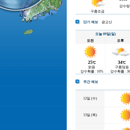
강수량 :
구름조금
단기 예보
광교산
오늘 09일(일)
오전
오후
25
34
℃
℃
맑음
구름많음
강수확률 : 10%
강수확률 : 3
주간 예보
12일 (수)
13일 (목)