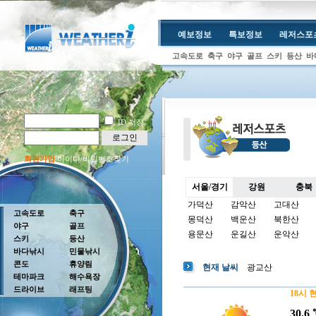
예보정보
특보정보
레저스포
고속도로
축구
야구
골프
스키
등산
바
ID 저장
로그인
회원가입
아이디/비밀번호찾기
서울/경기
강원
충북
가덕산
감악산
고대산
고속도로
축구
몽덕산
백운산
북한산
야구
골프
용문산
운길산
운악산
스키
등산
바다낚시
민물낚시
콘도
휴양림
현재 날씨
광교산
테마파크
해수욕장
드라이브
래프팅
18시 
30.6