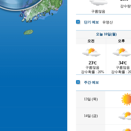
강수량 :
구름많음
단기 예보
유명산
오늘 10일(월)
오전
오후
23
34
℃
℃
구름많음
구름많음
강수확률 : 20%
강수확률 : 2
주간 예보
13일 (목)
14일 (금)