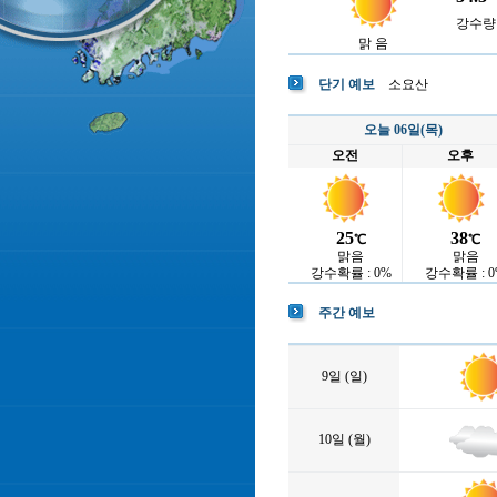
강수량 :
맑 음
단기 예보
소요산
오늘 06일(목)
오전
오후
25
38
℃
℃
맑음
맑음
강수확률 : 0%
강수확률 : 0
주간 예보
9일 (일)
10일 (월)