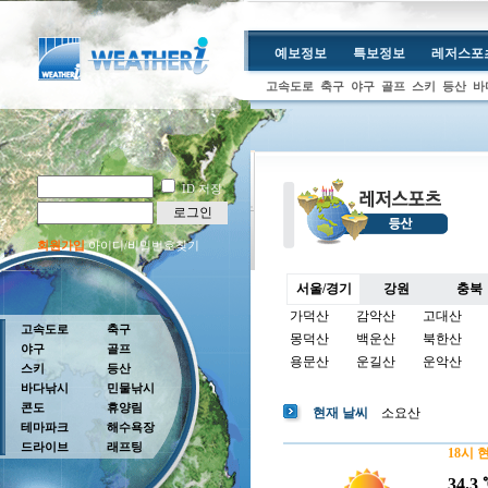
예보정보
특보정보
레저스포
고속도로
축구
야구
골프
스키
등산
바
ID 저장
로그인
회원가입
아이디/비밀번호찾기
서울/경기
강원
충북
가덕산
감악산
고대산
고속도로
축구
몽덕산
백운산
북한산
야구
골프
용문산
운길산
운악산
스키
등산
바다낚시
민물낚시
콘도
휴양림
현재 날씨
소요산
테마파크
해수욕장
드라이브
래프팅
18시 
34.3