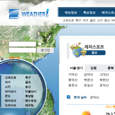
예보정보
특보정보
레저스포
고속도로
축구
야구
골프
스키
등산
바
ID 저장
로그인
회원가입
아이디/비밀번호찾기
서울/경기
강원
충북
가덕산
감악산
고대산
고속도로
축구
몽덕산
백운산
북한산
야구
골프
용문산
운길산
운악산
스키
등산
바다낚시
민물낚시
콘도
휴양림
현재 날씨
관악산
테마파크
해수욕장
드라이브
래프팅
20시 
29.3