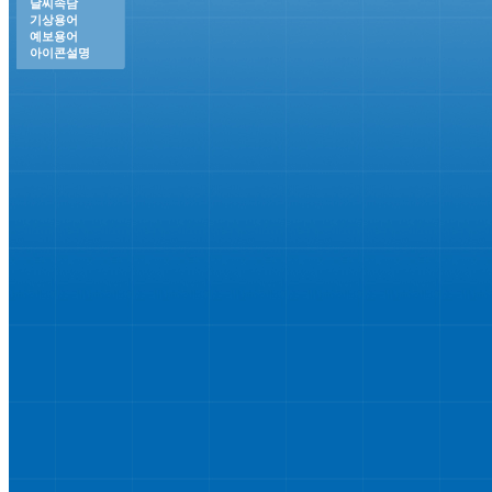
날씨속담
기상용어
예보용어
아이콘설명