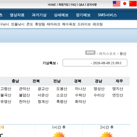
츠
영상자료
과거기상
상세예보
장기예보
SMS서비스
다낚시
민물낚시
콘도
휴양림
테마파크
해수욕장
드라이브
래프팅
> 레저스포츠 >
등산
기상특보 :
- 2026-08-08 21:00:
충남
전북
전남
경북
경남
제주
고령산
관악산
광교산
도봉산
마니산
명성산
명지산
불곡산
불암산
서운산
소요산
수락산
수리산
연인산
유명산
천마산
청계산
축령산
화악산
현재
1시간 후
2시간 후
 ℃