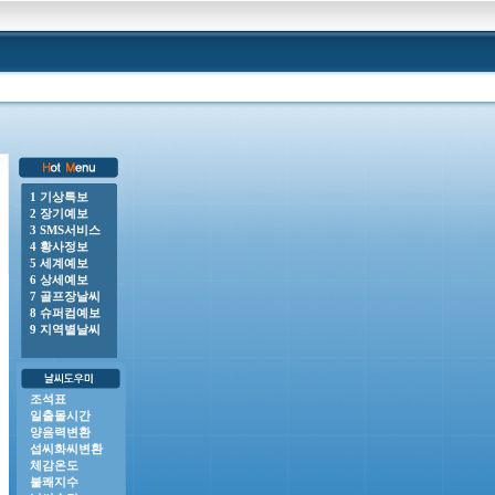
1 기상특보
2 장기예보
00 o 강풍주의보 : 전라남도(거문도.초도, 완도여서도), 제주도(제주도산지, 추자도, 제주시동부,
3 SMS서비스
4 황사정보
5 세계예보
6 상세예보
7 골프장날씨
8 슈퍼컴예보
9 지역별날씨
조석표
일출몰시간
양음력변환
섭씨화씨변환
체감온도
불쾌지수