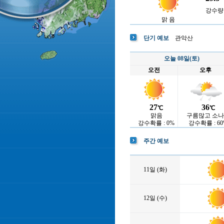
강수량 :
맑 음
단기 예보
관악산
오늘 08일(토)
오전
오후
27
36
℃
℃
맑음
구름많고 소
강수확률 : 0%
강수확률 : 60
주간 예보
11일 (화)
12일 (수)