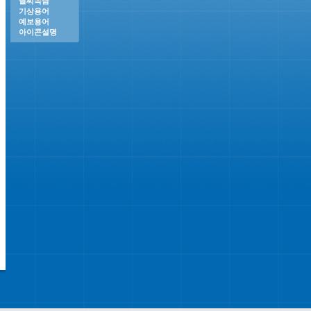
날씨속담
기상용어
예보용어
아이콘설명