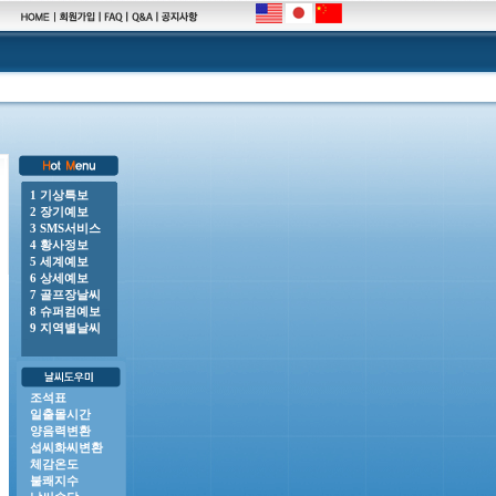
1 기상특보
2 장기예보
3 SMS서비스
00 o 풍랑주의보 : 남해동부바깥먼바다, 제주도남쪽바깥먼바다, 제주도남동쪽안쪽먼바다, 제주도남서쪽안
4 황사정보
5 세계예보
6 상세예보
7 골프장날씨
8 슈퍼컴예보
9 지역별날씨
조석표
일출몰시간
양음력변환
섭씨화씨변환
체감온도
불쾌지수