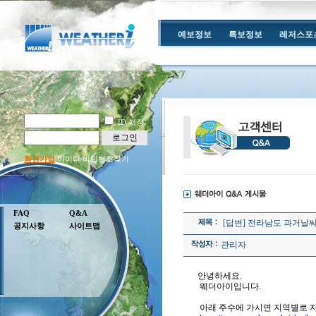
예보정보
특보정보
레저스포
ID 저장
로그인
회원가입
아이디/비밀번호찾기
FAQ
Q&A
[답변] 전라남도 과거날
공지사항
사이트맵
관리자
안녕하세요.
웨더아이입니다.
아래 주수에 가시면 지역별로 자